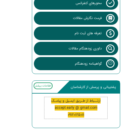
محورهای کنفرانس
فرمت نگارش مقالات
تعرفه های ثبت نام
داوری زودهنگام مقالات
گواهینامه زودهنگام
اطلاعات بیشتر
پشتیبانی و پرسش از کارشناسان
ارتــباط از طـریق ایمـیل و پیامـک
accept.early @ gmail.com
09120125011