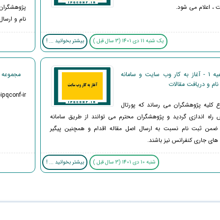
 ، اعلام می شود.
پژوهشگران
نام و ارسال
یک شنبه 11 دی 1401 (3 سال قبل )
بیشتر بخوانید ... !
اطلاعیه 1 - آغاز به کار وب سایت و سامانه
مجموعه م
ام و دریافت مقالات
-ipqconf-ir
ع کلیه پژوهشگران می رساند که پورتال
س راه اندازی گردید و پژوهشگران محترم می توانند از طریق سامانه
ن ضمن ثبت نام نسبت به ارسال اصل مقاله اقدام و همچنین پیگیر
های جاری کنفرانس نیز باشند.
شنبه 10 دی 1401 (3 سال قبل )
بیشتر بخوانید ... !