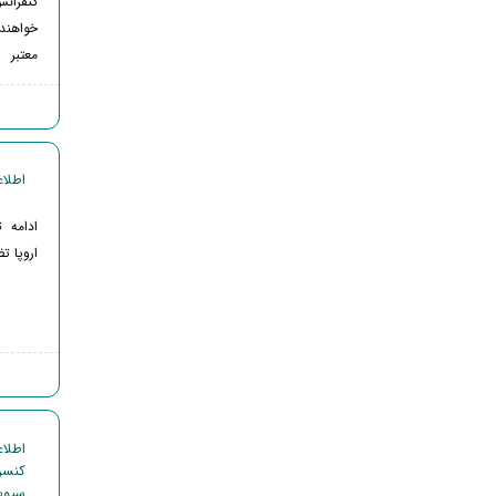
خواهند
معتبر
اطلاعیه 9 - بورسیه تحص
ادامه 
اروپا ت
کنسر
سیویل