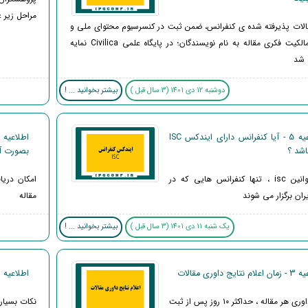
مراحل زیر عمل
قالات پذیرفته شده ی کنفرانس، ضمن ثبت در کنسرسیوم محتوای ملی و
ایجاد مالکیت فکری مقاله به نام نویسندگان؛ در پایگاه علمی Civilica نمایه
 شد
دوشنبه 12 دی 1401 (3 سال قبل )
بیشتر بخوانید ... !
اطلاعیه 5 - آیا کنفرانس دارای ایندکس ISC
اشد ؟
بصورت آن
طبق قوانین isc ، تنها کنفرانس هایی که در
امکان دریا
ران برگزار می شوند
مقاله
یک شنبه 11 دی 1401 (3 سال قبل )
بیشتر بخوانید ... !
نتایج داوری مقالات
اطلاعیه 2 - نکات مهم برای پژوهشگران
نتایج داوری هر مقاله ، حداکثر ۱۰ روز پس از ثبت
نکات بسیار 