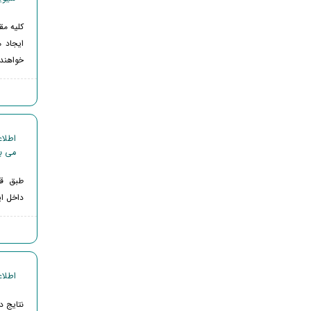
کلیه م
خواهند
می ب
داخل ای
اطلاعیه 3 - زمان اعلام 