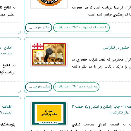
ران گرامی! دریافت اصل گواهی بصورت
به اطلاع ک
با کد رهگیری فراهم شده است.
المللی مهن
یک شنبه 09 اردیبهشت 1403 (2 سال قبل )
بیشتر بخوانید ... !
 حضور در کنفرانس
امکان د
مصاحبه 
ران محترمی که قصد شرکت حضوری در
به اطلاع 
 را دارند ، نکات زیر را مد نظر داشته
دریافت گوا
سه شنبه 12 دی 1402 (2 سال قبل )
بیشتر بخوانید ... !
اطلاعیه 11 - چاپ رایگان و امتیاز ویژه جهت 2
 برتر کنفرانس
المللی ISI , SCOPUS
جه به تصمیم شورای سیاست گذاری
پژوهشگران