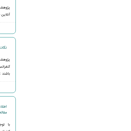
پژوهشگ
آنلاین 
نکات
پژوهشگ
کنفرانس
باشند :
مقاله
با تو